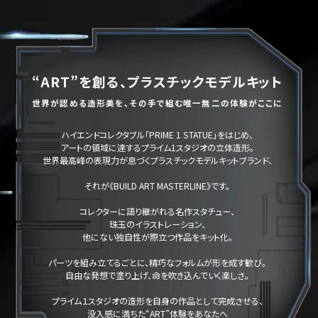
“ART”を創る、プラスチックモデルキット
世界が認める造形美を、その手で組む唯一無二の体験がここに
ハイエンドコレクタブル「PRIME 1 STATUE」をはじめ、
アートの領域に達するプライム1スタジオの立体造形。
世界最高峰の表現力が息づくプラスチックモデルキットブランド、
それが《BUILD ART MASTERLINE》です。
コレクターに語り継がれる名作スタチュー、
珠玉のイラストレーション、
他にない独自性が際立つ作品をキット化。
パーツを組み立てるごとに、精巧なフォルムが形を成す歓び。
自由な発想で塗り上げ、命を吹き込んでいく楽しさ。
プライム１スタジオの造形を自身の作品として完成させる、
没入感に満ちた“ART”体験をあなたへ