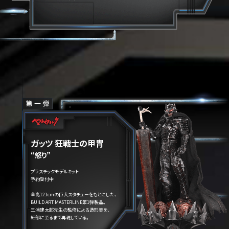
ガッツ 狂戦士の甲冑
“怒り”
プラスチックモデルキット
予約受付中
全高121cmの巨大スタチューをもとにした、
BUILD ART MASTERLINE第1弾製品。
三浦建太郎先生の監修による造形美を、
細部に至るまで再現している。