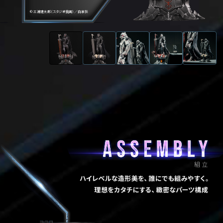
© 三浦建太郎（スタジオ我画）／白泉社