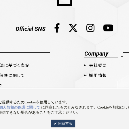
Official SNS
Company
法に基づく表記
会社概要
保護に関して
採用情報
約
提供するためCookieを使用しています。
個人情報の保護に関して
に同意したものとみなされます。Cookieを無効に
提供できない場合があることをご了承ください。
Copyright © Prime 1 Studio Co.,Ltd. All rights reserved.
同意する