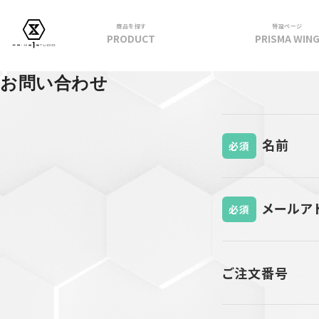
商品を探す
特設ページ
PRODUCT
PRISMA WIN
フィギュア
お問い合わせ
PRIME 1 STATUE
PRISMA WING
名前
必須
CUTIE1
PRIME COLLECTIBLE FIGURE
VIEW ALL...
メールア
アパレル
必須
トップス
パンツ
ご注文番号
スカート
アウター