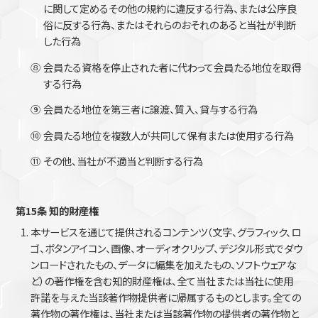
に関して定めるその他の規約に違反する行為、または公序良
俗に反する行為、またはそれらのおそれのあると当社が判断
した行為
⑧
会員たる資格を停止された者に代わって会員たる地位を取得
する行為
⑨
会員たる地位を第三者に譲渡、質入、貸与する行為
⑩
会員たる地位を複数人が共同して保有または使用する行為
⑪
その他、当社が不適当と判断する行為
第15条 知的財産権
本サービスを通じて提供されるコンテンツ（文字、グラフィック、ロ
ゴ、ボタンアイコン、画像、オーディオクリップ、デジタル形式でダウ
ンロードされたもの、データに編集を加えたもの、ソフトウェアな
ど）の著作権を含む知的財産権は、全て当社または当社に使用
許諾を与えた当該著作物提供者に帰属するものとします。全ての
著作物の著作権は、当社または当該著作物の提供者の著作物と