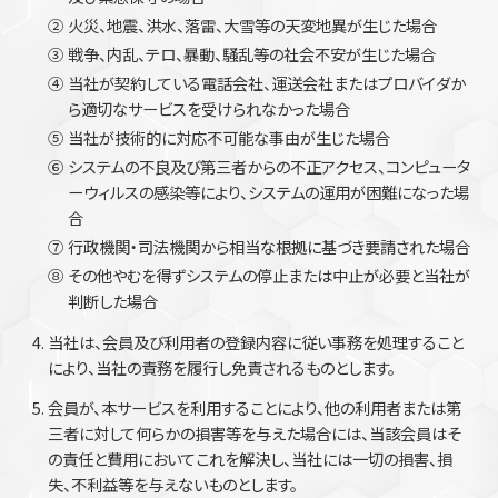
②
火災、地震、洪水、落雷、大雪等の天変地異が生じた場合
③
戦争、内乱、テロ、暴動、騒乱等の社会不安が生じた場合
④
当社が契約している電話会社、運送会社またはプロバイダか
ら適切なサービスを受けられなかった場合
⑤
当社が技術的に対応不可能な事由が生じた場合
⑥
システムの不良及び第三者からの不正アクセス、コンピュータ
ーウィルスの感染等により、システムの運用が困難になった場
合
⑦
行政機関・司法機関から相当な根拠に基づき要請された場合
⑧
その他やむを得ずシステムの停止または中止が必要と当社が
判断した場合
当社は、会員及び利用者の登録内容に従い事務を処理すること
により、当社の責務を履行し免責されるものとします。
会員が、本サービスを利用することにより、他の利用者または第
三者に対して何らかの損害等を与えた場合には、当該会員はそ
の責任と費用においてこれを解決し、当社には一切の損害、損
失、不利益等を与えないものとします。