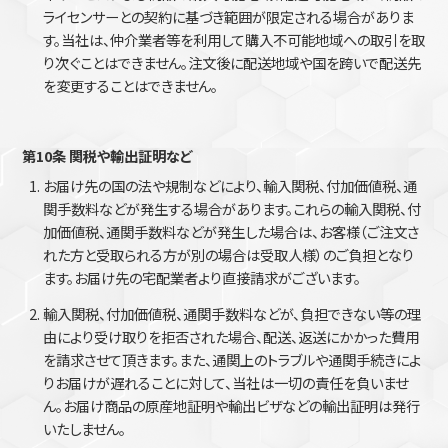
ライセンサーとの契約に基づき範囲が限定される場合がありま
す。当社は、仲介業者等を利用して購入不可能地域への取引を取
り次ぐことはできません。注文後に配送地域や国を跨いで配送先
を変更することはできません。
第10条 関税や輸出証明など
お届け先の国の法や規制などにより、輸入関税、付加価値税、通
関手数料などが発生する場合があります。これらの輸入関税、付
加価値税、通関手数料などが発生した場合は、お客様（ご注文さ
れた方と受取られる方が別の場合は受取人様）のご負担となり
ます。お届け先の宅配業者より直接請求がございます。
輸入関税、付加価値税、通関手数料などが、負担できない等の理
由により受け取りを拒否された場合、配送、返送にかかった費用
を請求させて頂きます。また、通関上のトラブルや通関手続きによ
りお届けが遅れることに対して、当社は一切の責任を負いませ
ん。お届け商品の原産地証明や輸出ビザなどの輸出証明は発行
いたしません。