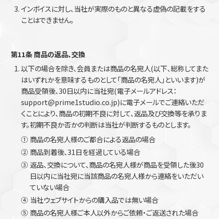
インボイスに対し、当社が実際のものと異なる虚偽の記載をする
ことはできません。
第11条 商品の返品、交換
以下の場合を除き、会員または商品の名宛人(以下、総称してまた
はいずれかを意味するものとして「商品の名宛人」といいます)が
商品受領後、30日以内に当社宛(電子メールアドレス：
support@prime1studio.co.jp)に電子メールでご連絡いただ
くことにより、商品の初期不良に対して、返品及び交換等を承りま
す。初期不良か否かの判断は当社が判断するものとします。
①
商品の名宛人様のご都合による返品の場合
②
商品到着後、31日を経過している場合
③
返品、交換について、商品の名宛人様が商品を受領した後30
日以内に当社宛に当該商品の名宛人様から連絡をいただい
ていない場合
④
当社ウェブサイトからの購入品では無い場合
⑤
商品の名宛人様ご本人以外からご依頼・ご返送された場合