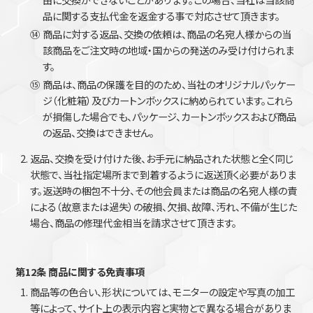
品に関する支払代金を返金する事で対応させて頂きます。
⑭
商品に対する返品、交換の依頼は、商品の名宛人様からの当
該商品をご注文時の地域・国からの発送のみ受け付けられま
す。
⑮
商品は、商品の保護を目的のため、当社のオリジナルパッケー
ジ（化粧箱）及びカートンボックスに納められています。これら
が損傷した場合でも、パッケージ、カートンボックスおよび商品
の返品、交換はできません。
返品、交換を受け付けた後、お手元に納品された状態と全く同じ
状態で、当社指定場所まで到着するように返送頂く必要がありま
す。返送時の梱包不十分、その他会員または商品の名宛人様の責
による（故意または過失）の破損、欠損、故障、汚れ、不備が生じた
場合、商品の修理代金相当を請求させて頂きます。
第12条 商品に関する免責事項
商品等の色合い、形状については、モニターの設定や写真の加工
等によって、サイト上の表示内容と実物とで異なる場合がありま