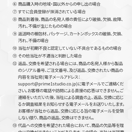
⑥
商品購入時の地域・国以外からの申し出の場合
⑦
すでに会員登録が抹消されている場合
⑧
商品到着後、商品の名宛人様の責任により破損、欠損、故障、
汚れ、不備が生じたものの場合
⑨
返送時の梱包材、パッケージ、カートンボックスの破損、欠損、
汚れ、不備の場合
⑩
当社が初期不良と認定していない不具合であるものの場合
⑪
その他当社が不適当と判断した場合
⑫
返品、交換を希望される場合には、商品の名宛人様から製品
のシリアル番号、ご注文番号、及び返品、交換されたい商品の
内容を当社宛(電子メールアドレス：
support@prime1studio.co.jp)に電子メールでご連絡くだ
さい。お客様の電話や訪問による直接の応答はできません。ご
連絡をいただいた後、当社による調査の上、返品、交換に応じ
るか調査結果をお知らせする電子メールをお送りいたします。
お客様が当社から返品、交換に応じる旨の電子メールを受領
しない限り、商品の返品、交換はできません。
⑬
代品への交換を希望された場合において、商品の欠品等を理
由に交換ができないことがあります。この場合、当社は当該商