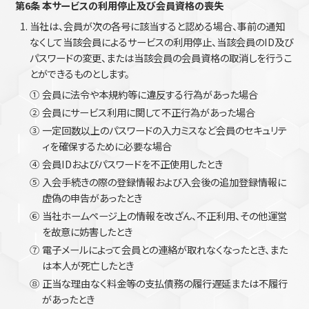
第6条 本サービスの利用停止及び会員資格の喪失
当社は、会員が次の各号に該当すると認める場合、事前の通知
なくして当該会員によるサービスの利用停止、当該会員のID及び
パスワードの変更、または当該会員の会員資格の取消しを行うこ
とができるものとします。
①
会員に法令や本規約等に違反する行為があった場合
②
会員にサービス利用に関して不正行為があった場合
③
一定回数以上のパスワードの入力ミスなど会員のセキュリテ
ィを確保するために必要な場合
④
会員IDおよびパスワードを不正使用したとき
⑤
入会手続きの際の登録情報および入会後の追加登録情報に
虚偽の申告があったとき
⑥
当社ホームページ上の情報を改ざん、不正利用、その他運営
を故意に妨害したとき
⑦
電子メールによって会員との連絡が取れなくなったとき、また
は本人が死亡したとき
⑧
正当な理由なく料金等の支払債務の履行遅延または不履行
があったとき