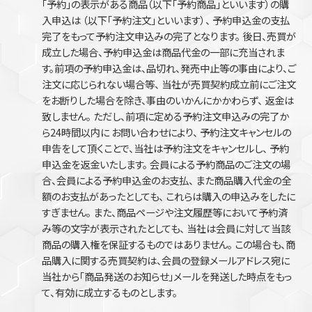
「予約」の表示がある商品（以下「予約商品」といいます）の購
入申込は （以下「予約注文」といいます）、 予約申込金の支払
完了をもって予約注文申込みの完了となります。 後日、売買が
成立した場合、予約申込金は商品代金の一部に充当されま
す。前項の予約申込金は、品切れ、発売中止等の事由により、ご
注文に応じられない場合等、 当社が売買契約成立前にご注文
をお断りした場合を除き、事由のいかんにかかわらず、 返金は
致しません。 ただし、前項に定める予約注文申込みの完了か
ら24時間以内に お問い合わせにより、 予約注文キャンセルの
申告をして頂くことで、当社は予約注文をキャンセルし、 予約
申込金を返金いたします。 会員による予約商品のご注文の場
合、会員による予約申込金のお支払、 また商品購入代金の全
額のお支払があったとしても、 これらは購入の申込みをしたに
すぎません。 また、商品ページや注文履歴等において予約済
み等の文字が表示されたとしても、 当社は会員に対して当該
商品の購入権を保証するものではありません。 この場合も、商
品購入に関する売買契約は、会員の登録メールアドレス宛に
当社から「商品発送のお知らせ｣メールを発送した時点をもっ
て、有効に成立するものとします。