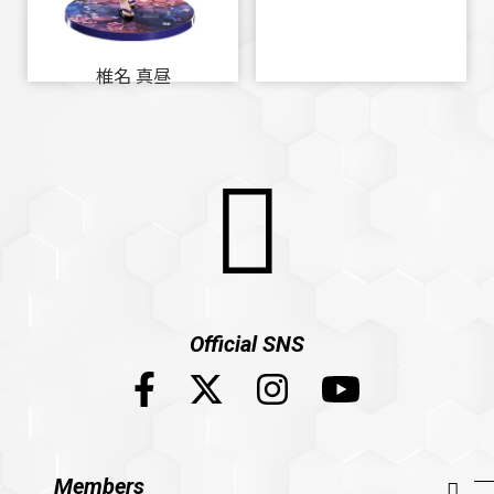
椎名 真昼
Official SNS
Members