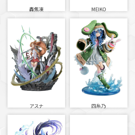
轟焦凍
MEIKO
アスナ
四糸乃