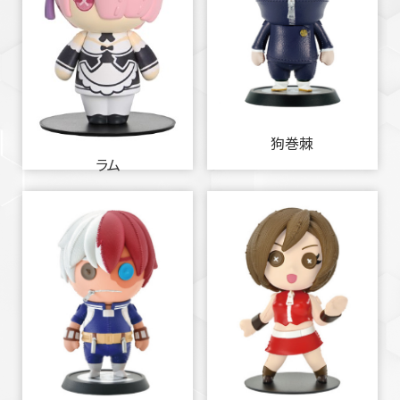
狗巻棘
ラム