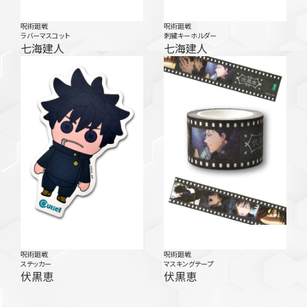
呪術廻戦
呪術廻戦
ラバーマスコット
刺繍キーホルダー
七海建人
七海建人
呪術廻戦
呪術廻戦
ステッカー
マスキングテープ
伏黒恵
伏黒恵