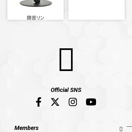
鏡音リン
Official SNS
Members