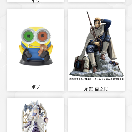
イヴ
ボブ
尾形 百之助