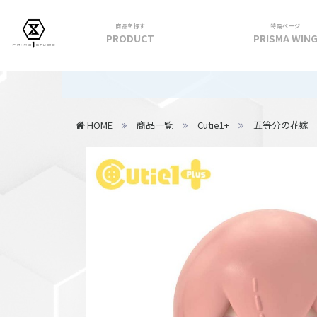
商品を探す
特設ページ
PRODUCT
PRISMA WIN
フィギュア
【重要】20
PRIME 1 STATUE
HOME
商品一覧
Cutie1+
五等分の花嫁
PRISMA WING
CUTIE1
PRIME COLLECTIBLE FIGURE
VIEW ALL...
アパレル
トップス
パンツ
スカート
アウター