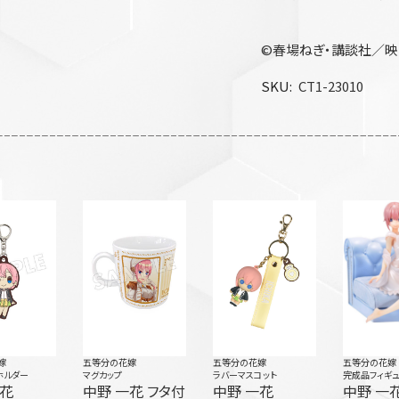
©春場ねぎ・講談社／映
SKU
CT1-23010
嫁
五等分の花嫁
五等分の花嫁
五等分の花嫁
ホルダー
マグカップ
ラバーマスコット
完成品フィギ
一花
中野 一花 フタ付
中野 一花
中野 一