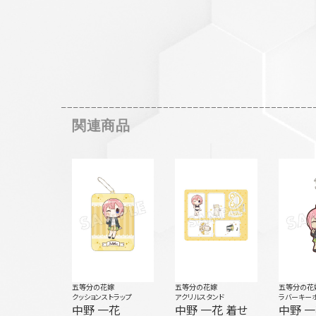
関連商品
五等分の花嫁
五等分の花嫁
五等分の花
クッションストラップ
アクリルスタンド
ラバーキー
中野 一花
中野 一花 着せ
中野 