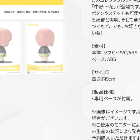
「中野 一花」が登場です
ボタンやステッチも可愛
る頭部と両腕、そして全
つでもどこでも、お好き
いね！
【素材】
本体：ソフビ・PVC/ABS
ベース：ABS
【サイズ】
高さ:約9cm
【製品仕様】
・専用ベースが付属。
※画像はイメージです。
場合がございます。
※ご使用のモニターによ
※生産の状況により発売
予約購入いただきますよ