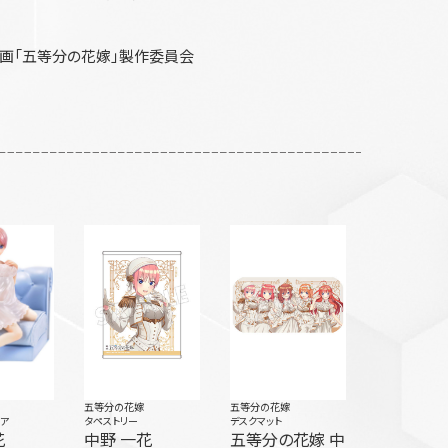
画「五等分の花嫁」製作委員会
五等分の花嫁
五等分の花嫁
ュア
タペストリー
デスクマット
花
中野 一花
五等分の花嫁 中