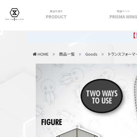
商品を探す
特設ページ
PRODUCT
PRISMA WIN
フィギュア
【重要】202
PRIME 1 STATUE
HOME
商品一覧
Goods
トランスフォーマ
PRISMA WING
CUTIE1
PRIME COLLECTIBLE FIGURE
VIEW ALL...
アパレル
トップス
パンツ
スカート
アウター