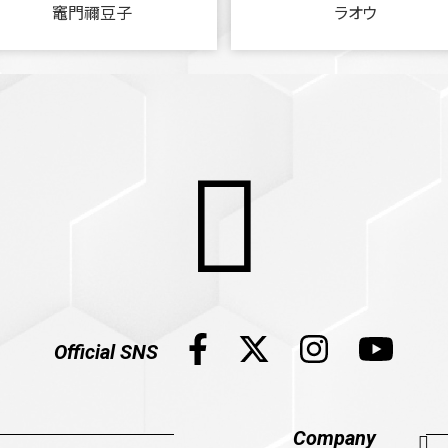
竈門禰豆子
ラオウ
Official SNS
Company