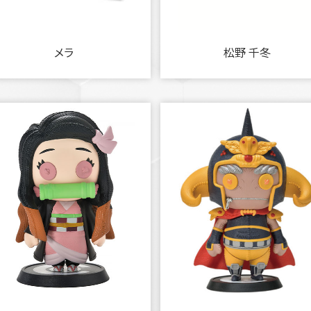
メラ
松野 千冬