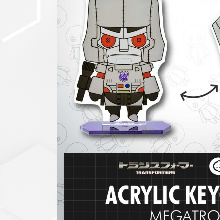
セットアップ
シューズ
バッグ
その他
VIEW ALL...
グッズ
アクリルキーホルダー
クリアファイル
ステッカー
フィギュアベース
ラバーマスコット
VIEW ALL...
スタチューはこち
ら