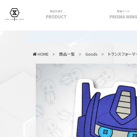
商品を探す
特設ページ
PRODUCT
PRISMA WIN
フィギュア
【重要】2
PRIME 1 STATUE
HOME
商品一覧
Goods
トランスフォーマ
PRISMA WING
CUTIE1
PRIME COLLECTIBLE FIGURE
VIEW ALL...
アパレル
トップス
パンツ
スカート
アウター