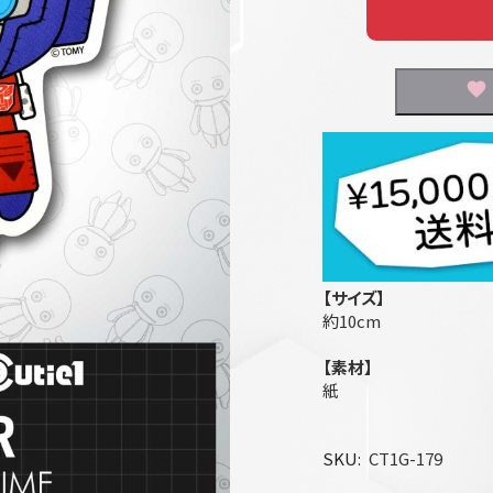
【サイズ】
約10cm
【素材】
紙
SKU
CT1G-179