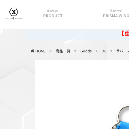
商品を探す
特設ページ
PRODUCT
PRISMA WIN
フィギュア
【重要】202
PRIME 1 STATUE
HOME
商品一覧
Goods
DC
ラバー
PRISMA WING
CUTIE1
PRIME COLLECTIBLE FIGURE
VIEW ALL...
アパレル
トップス
パンツ
スカート
アウター