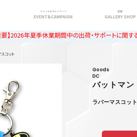
イベント＆キャンペーン
店舗
G
EVENT&CAMPAIGN
GALLERY SHOP
6年夏季休業期間中の出荷・サポートに関するご案内
マスコット
Goods
DC
バットマン
ラバーマスコッ