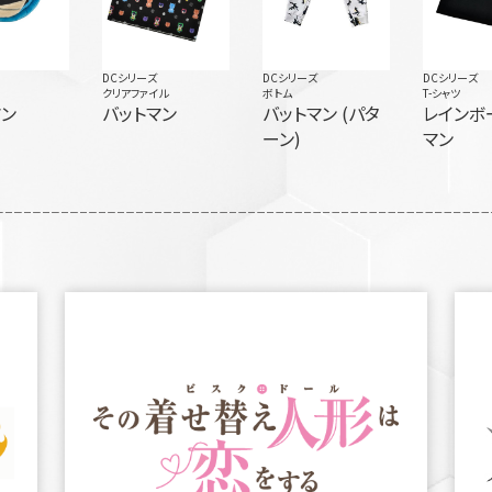
DCシリーズ
DCシリーズ
DCシリーズ
クリアファイル
ボトム
T-シャツ
マン
バットマン
バットマン (パタ
レインボ
ーン)
マン