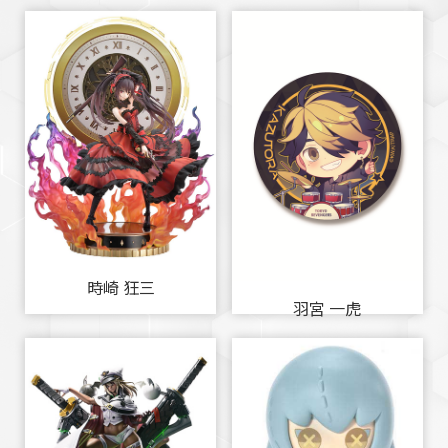
時崎 狂三
羽宮 一虎