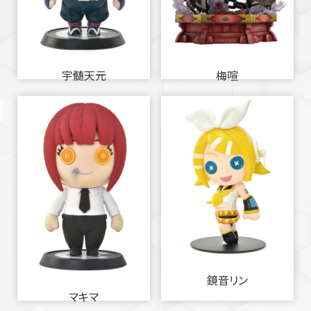
宇髄天元
梅喧
鏡音リン
マキマ