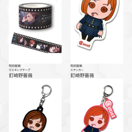
呪術廻戦
呪術廻戦
マスキングテープ
ステッカー
釘崎野薔薇
釘崎野薔薇