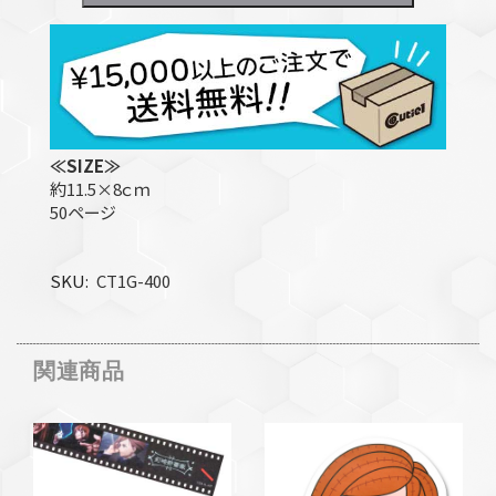
≪SIZE≫
約11.5×8ｃｍ
50ページ
SKU
CT1G-400
関連商品