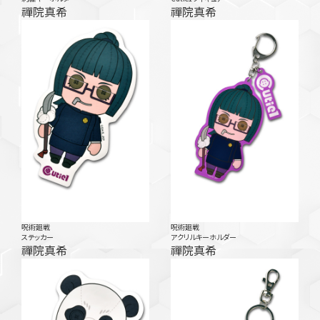
禪院真希
禪院真希
呪術廻戦
呪術廻戦
ステッカー
アクリルキーホルダー
禪院真希
禪院真希