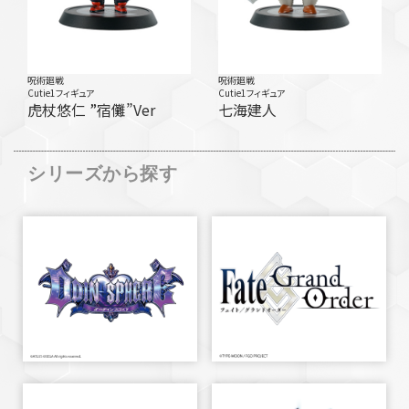
呪術廻戦
呪術廻戦
Cutie1フィギュア
Cutie1フィギュア
虎杖悠仁 ”宿儺”Ver
七海建人
シリーズから探す