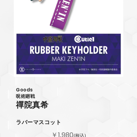
Goods
呪術廻戦
禪院真希
ラバーマスコット
￥1,980
(税込)