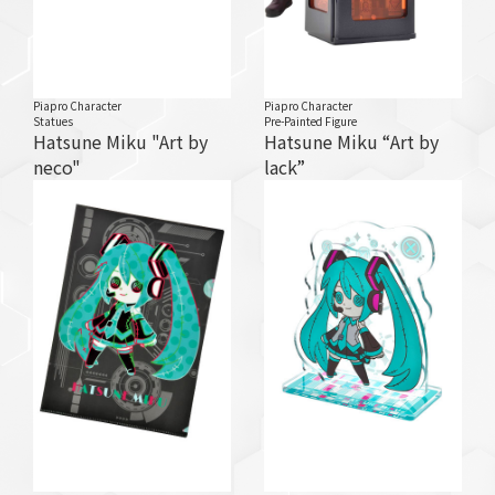
Piapro Character
Piapro Character
Statues
Pre-Painted Figure
Hatsune Miku "Art by
Hatsune Miku “Art by
neco"
lack”