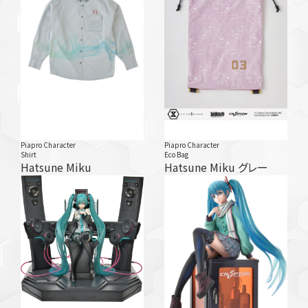
Piapro Character
Piapro Character
Shirt
Eco Bag
Hatsune Miku
Hatsune Miku グレー