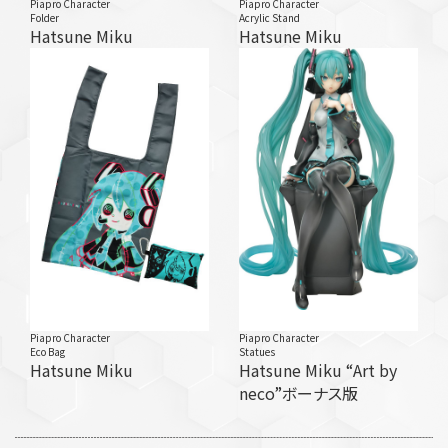
Piapro Character
Piapro Character
Folder
Acrylic Stand
Hatsune Miku
Hatsune Miku
Piapro Character
Piapro Character
Eco Bag
Statues
Hatsune Miku
Hatsune Miku “Art by
neco”ボーナス版