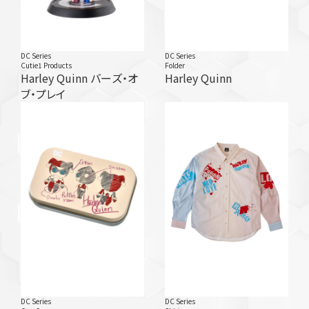
DC Series
DC Series
Cutie1 Products
Folder
Harley Quinn バーズ・オ
Harley Quinn
ブ・プレイ
DC Series
DC Series