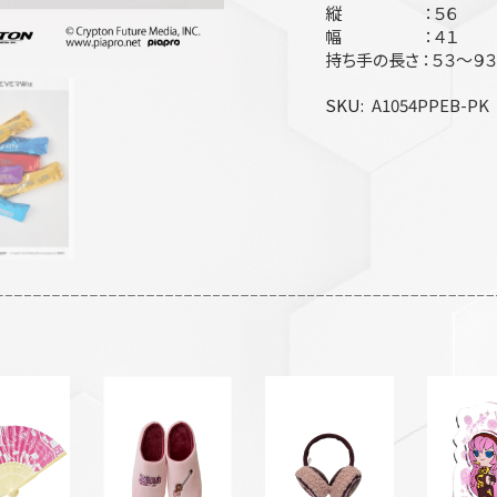
縦 ：５６
幅 ：４１
持ち手の長さ ：５３～９３
SKU
A1054PPEB-PK