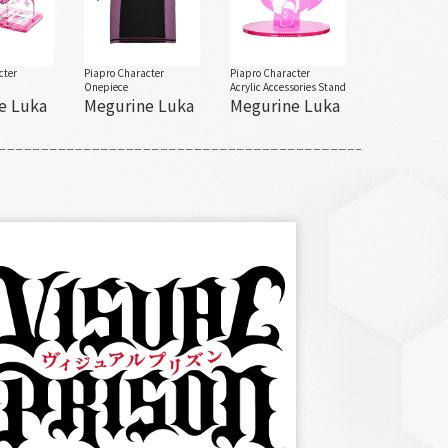
cter
Piapro Character
Piapro Character
Onepiece
Acrylic Accessories Stand
e Luka
Megurine Luka
Megurine Luka