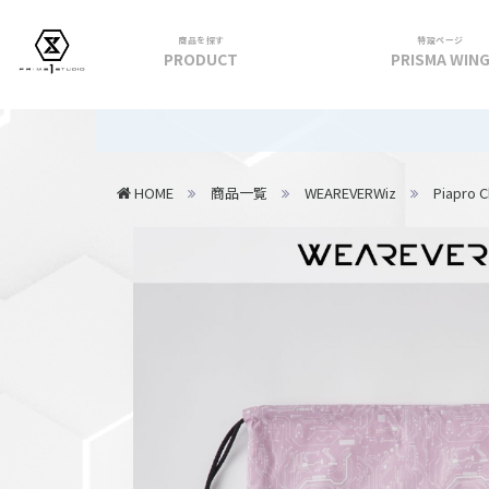
商品を探す
特設ページ
PRODUCT
PRISMA WIN
フィギュア
【重要】20
PRIME 1 STATUE
HOME
商品一覧
WEAREVERWiz
Piapro C
PRISMA WING
CUTIE1
PRIME COLLECTIBLE FIGURE
VIEW ALL...
アパレル
トップス
パンツ
スカート
アウター