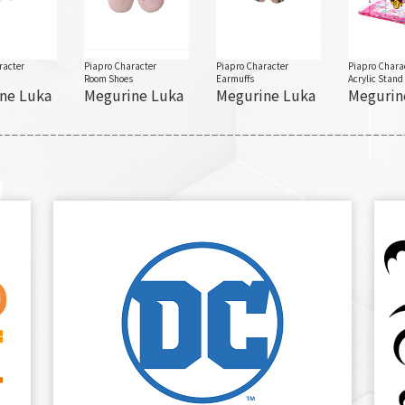
racter
Piapro Character
Piapro Character
Piapro Chara
n
Room Shoes
Earmuffs
Acrylic Stand
ne Luka
Megurine Luka
Megurine Luka
Megurin