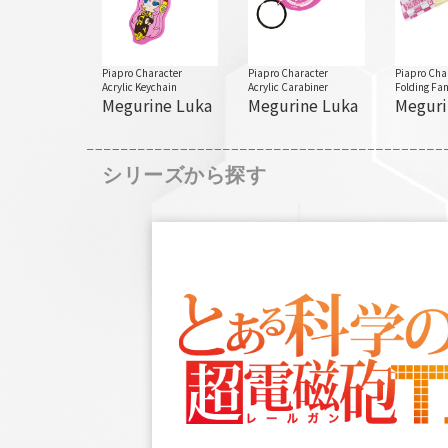
Piapro Character
Piapro Character
Piapro Cha
Acrylic Keychain
Acrylic Carabiner
Folding Fa
Megurine Luka
Megurine Luka
Meguri
シリーズから探す