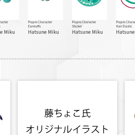
racter
Piapro Character
Piapro Character
Piapro Chara
s
Earmuffs
Sticker
Hair Elastic
e Miku
Hatsune Miku
Hatsune Miku
Hatsune