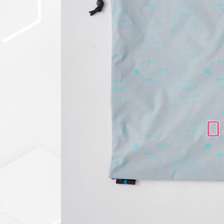
セットアップ
シューズ
バッグ
その他
VIEW ALL...
グッズ
アクリルキーホルダー
クリアファイル
ステッカー
フィギュアベース
ラバーマスコット
VIEW ALL...
スタチューはこち
ら