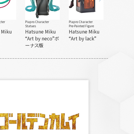
cter
Piapro Character
Piapro Character
Statues
Pre-Painted Figure
 Miku
Hatsune Miku
Hatsune Miku
“Art by neco”ボ
“Art by lack”
ーナス版