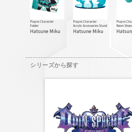
Piapro Character
Piapro Character
Piapro Cha
Folder
Acrylic Accessories Stand
Room Shoe
Hatsune Miku
Hatsune Miku
Hatsun
シリーズから探す