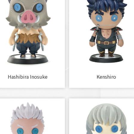
Hashibira Inosuke
Kenshiro