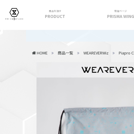
商品を探す
特設ページ
PRODUCT
PRISMA WIN
フィギュア
【重要】202
PRIME 1 STATUE
HOME
商品一覧
WEAREVERWiz
Piapro C
PRISMA WING
CUTIE1
PRIME COLLECTIBLE FIGURE
VIEW ALL...
アパレル
トップス
パンツ
スカート
アウター