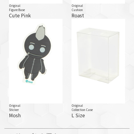
Original
Original
Figure Base
Cushion
Cute Pink
Roast
Original
Original
Sticker
Collection Case
Mosh
L Size