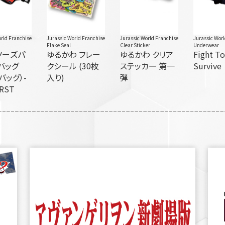
rld Franchise
Jurassic World Franchise
Jurassic World Franchise
Jurassic Wor
Flake Seal
Clear Sticker
Underwear
ソーズパ
ゆるかわ フレー
ゆるかわ クリア
Fight T
バッグ
クシール (30枚
ステッカー 第一
Survive
バッグ）-
入り)
弾
IRST