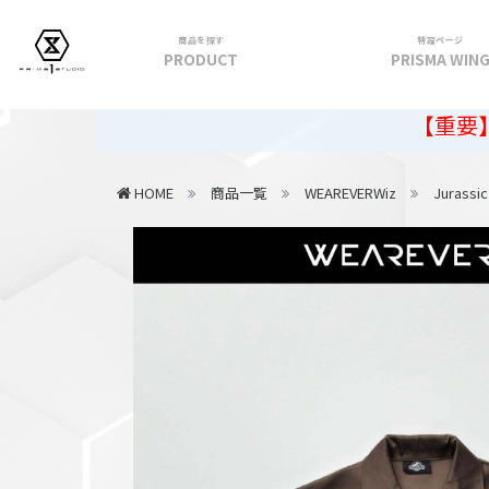
商品を探す
特設ページ
PRODUCT
PRISMA WIN
フィギュア
【重要】2026年夏
PRIME 1 STATUE
HOME
商品一覧
WEAREVERWiz
Jurassic
PRISMA WING
CUTIE1
PRIME COLLECTIBLE FIGURE
VIEW ALL...
アパレル
トップス
パンツ
スカート
アウター