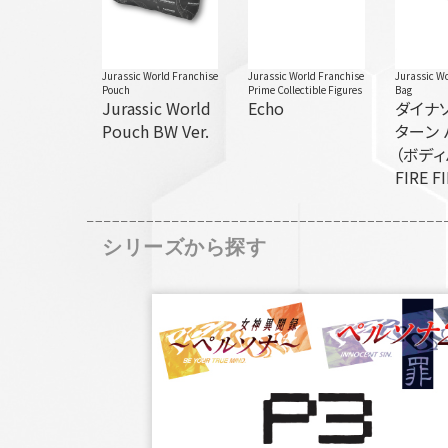
Jurassic World Franchise
Jurassic World Franchise
Jurassic Wo
Pouch
Prime Collectible Figures
Bag
Jurassic World
Echo
ダイナ
Pouch BW Ver.
ターン 
（ボディ
FIRE F
シリーズから探す