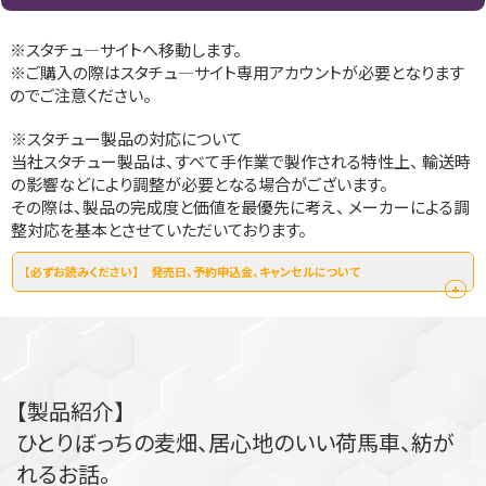
※スタチュ―サイトへ移動します。
※ご購入の際はスタチュ―サイト専用アカウントが必要となります
のでご注意ください。
※スタチュー製品の対応について
当社スタチュー製品は、すべて手作業で製作される特性上、 輸送時
の影響などにより調整が必要となる場合がございます。
その際は、製品の完成度と価値を最優先に考え、 メーカーによる調
整対応を基本とさせていただいております。
【必ずお読みください】 発売日、予約申込金、キャンセルについて
+
発売予定：2027年6月～2027年9月頃
※販売予定数に達し次第予約受付を終了します。
※生産状況により発売日が遅れる場合がございます。
【製品紹介】
ご了承頂きますようお願い申し上げます。
ひとりぼっちの麦畑、居心地のいい荷馬車、紡が
れるお話。