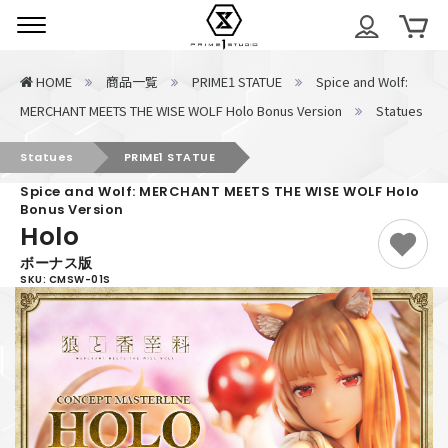
中の出荷・サポートに関するご案内
HOME
商品一覧
PRIME1 STATUE
Spice and Wolf:
MERCHANT MEETS THE WISE WOLF Holo Bonus Version
Statues
Statues
PRIME1 STATUE
Spice and Wolf: MERCHANT MEETS THE WISE WOLF Holo
Bonus Version
Holo
ボーナス版
SKU: CMSW-01S