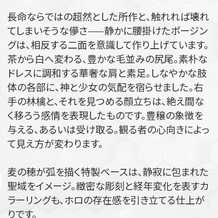
長命ならではの超然とした所作と、触れれば壊れ
てしまいそうな儚さ——静かに腰掛けたポージン
グは、相反する二面を意識して作り上げています。
茶から白へ変わる、豊かな毛並みの尻尾。素朴な
ドレスに調和する華奢な肩と素足。しなやかな肢
体の各部に、神と少女の気配を宿らせました。右
手の林檎と、それを見つめる顔立ちは、絶え間な
く移ろう感情を表現したものです。豊穣の象徴を
与える、あるいは受け取る。観る者の心向きによっ
て見え方が変わります。
麦の穂が弧を描く特製ベースは、静寂に包まれた
聖域をイメージ。緻密な彫刻と経年変化を表すカ
ラーリングも、ホロの存在感を引き立てる仕上が
りです。