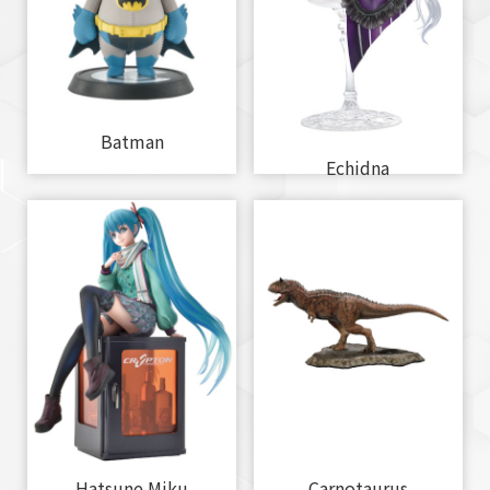
Batman
Echidna
Hatsune Miku
Carnotaurus