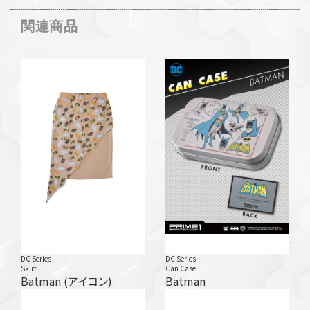
関連商品
DC Series
DC Series
Skirt
Can Case
Batman (アイコン)
Batman