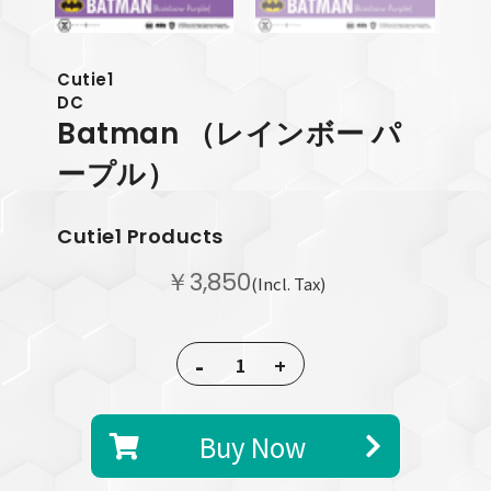
Cutie1
DC
Batman
（レインボー パ
ープル）
Cutie1 Products
￥3,850
(Incl. Tax)
-
+
Buy Now