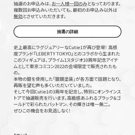
抽選のお申込みは、
お一人様一回のみ
となっております。
複数回お申込みいただいても、最初のお申込み以外は
無効
とさせていただきます。
抽選の詳細
史上最高にラグジュアリーなCutie1が再び登場！ 高感
度ブランド『LEBERTY TOKYO』とのコラボから生まれた
このフィギュアは、プライム1スタジオ10周年記念アイテ
ムとして東京コミコン2022の会場限定で販売されたも
の。
本物の銀を使用した「銀鏡塗装」が各方面で話題となり、
再販を望む声も多くいただいていました。
そして今回Cutie1の3周年を記念し、特別にオンラインス
トアで抽選販売を行います。高級感あふれるブラック＆ゴ
ールドで彩られたバットマン、その輝きは唯一無二。
ぜひこの機会をお見逃しなく！