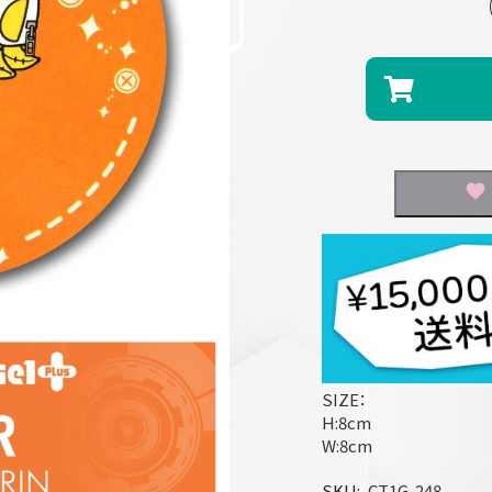
SIZE：
H:8cm
W:8cm
SKU
CT1G-248