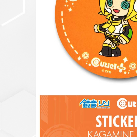
セットアップ
シューズ
バッグ
その他
VIEW ALL...
グッズ
アクリルキーホルダー
クリアファイル
ステッカー
フィギュアベース
ラバーマスコット
VIEW ALL...
スタチューはこち
ら