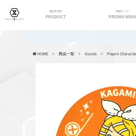
商品を探す
特設ページ
PRODUCT
PRISMA WIN
フィギュア
【重要】2
PRIME 1 STATUE
HOME
商品一覧
Goods
Piapro Characte
PRISMA WING
CUTIE1
PRIME COLLECTIBLE FIGURE
VIEW ALL...
アパレル
トップス
パンツ
スカート
アウター