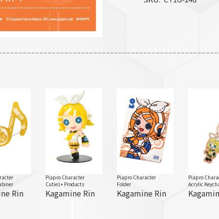
racter
Piapro Character
Piapro Character
Piapro Chara
abiner
Cutie1+ Products
Folder
Acrylic Keych
ne Rin
Kagamine Rin
Kagamine Rin
Kagamin