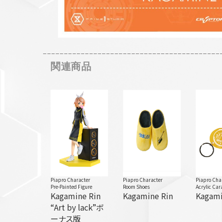
関連商品
Piapro Character
Piapro Character
Piapro Cha
Pre-Painted Figure
Room Shoes
Acrylic Car
Kagamine Rin
Kagamine Rin
Kagami
“Art by lack”ボ
ーナス版