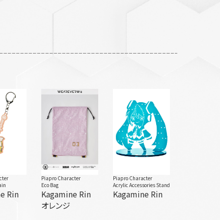
cter
Piapro Character
Piapro Character
ain
Eco Bag
Acrylic Accessories Stand
e Rin
Kagamine Rin
Kagamine Rin
オレンジ