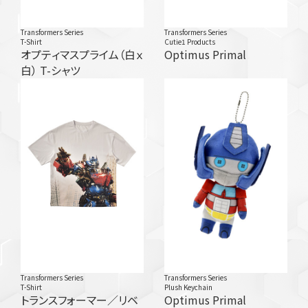
Transformers Series
Transformers Series
T-Shirt
Cutie1 Products
オプティマスプライム（白ｘ
Optimus Primal
白） T-シャツ
Transformers Series
Transformers Series
T-Shirt
Plush Keychain
トランスフォーマー／リベ
Optimus Primal