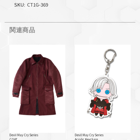
SKU
CT1G-369
関連商品
Devil May Cry Series
Devil May Cry Series
COAT
Acrylic Keychain