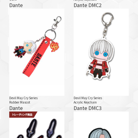
Dante
Dante DMC2
Devil May Cry Series
Devil May Cry Series
Rubber Mascot
Acrylic Keychain
Dante
Dante DMC3