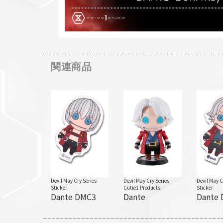
関連商品
Devil May Cry Series
Devil May Cry Series
Devil May C
Sticker
Cutie1 Products
Sticker
Dante DMC3
Dante
Dante