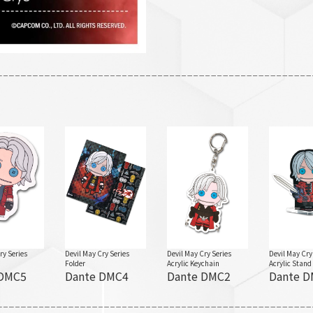
ry Series
Devil May Cry Series
Devil May Cry Series
Devil May Cry
Folder
Acrylic Keychain
Acrylic Stand
 DMC5
Dante DMC4
Dante DMC2
Dante 