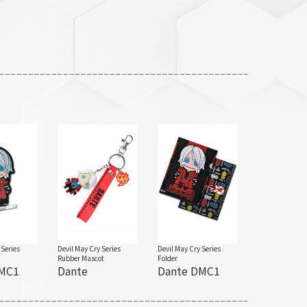
 Series
Devil May Cry Series
Devil May Cry Series
Rubber Mascot
Folder
DMC1
Dante
Dante DMC1