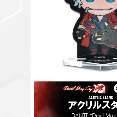
セットアップ
シューズ
バッグ
その他
VIEW ALL...
グッズ
アクリルキーホルダー
クリアファイル
ステッカー
フィギュアベース
ラバーマスコット
VIEW ALL...
スタチューはこち
ら