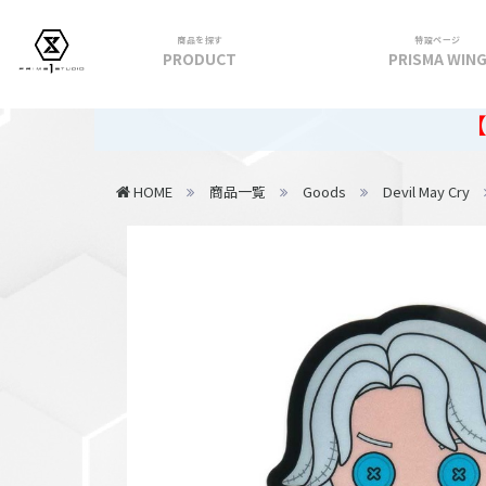
商品を探す
特設ページ
PRODUCT
PRISMA WIN
フィギュア
【重要】2
PRIME 1 STATUE
HOME
商品一覧
Goods
Devil May Cry
PRISMA WING
CUTIE1
PRIME COLLECTIBLE FIGURE
VIEW ALL...
アパレル
トップス
パンツ
スカート
アウター