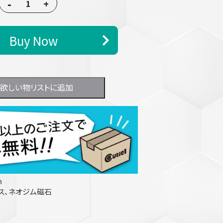
-
+
Buy Now
欲しい物リストに追加
ｍ
レス、ネオジム磁石