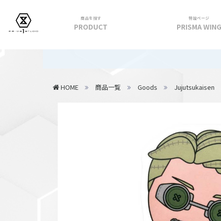
商品を探す
特設ページ
PRODUCT
PRISMA WIN
フィギュア
【重要】2
PRIME 1 STATUE
HOME
商品一覧
Goods
Jujutsukaisen
PRISMA WING
CUTIE1
PRIME COLLECTIBLE FIGURE
VIEW ALL...
アパレル
トップス
パンツ
スカート
アウター