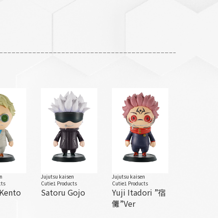
en
Jujutsu kaisen
Jujutsu kaisen
cts
Cutie1 Products
Cutie1 Products
Kento
Satoru Gojo
Yuji Itadori ”宿
儺”Ver