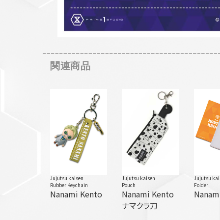
関連商品
Jujutsu kaisen
Jujutsu kaisen
Jujutsu kai
Rubber Keychain
Pouch
Folder
Nanami Kento
Nanami Kento
Nanami
ナマクラ刀