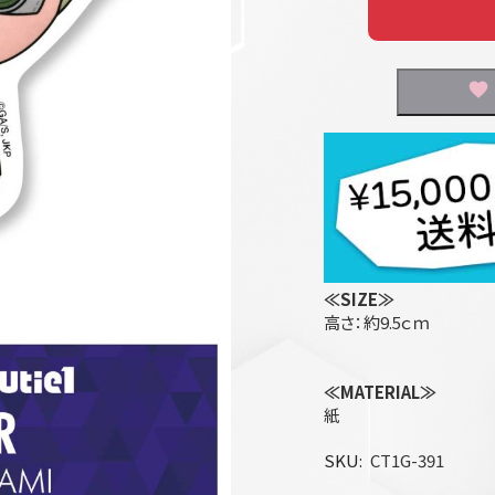
≪SIZE≫
高さ：約9.5ｃｍ
≪MATERIAL≫
紙
SKU
CT1G-391