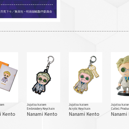
sen
Jujutsu kaisen
Jujutsu kaisen
Jujutsu kais
Embroidery Keychain
Acrylic Keychain
Cutie1 Produ
 Kento
Nanami Kento
Nanami Kento
Nanami 