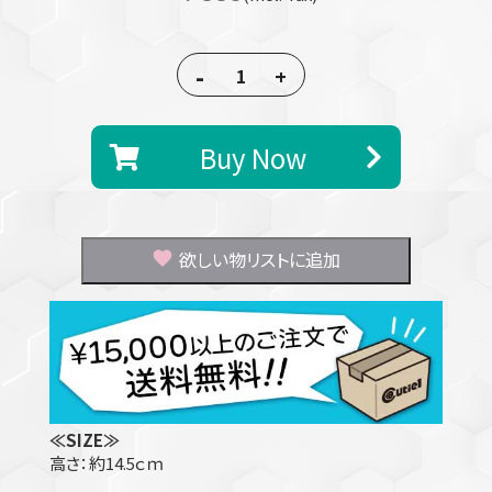
-
+
Buy Now
欲しい物リストに追加
≪SIZE≫
高さ：約14.5ｃｍ