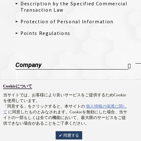
Description by the Specified Commercial
Transaction Law
Protection of Personal Information
Points Regulations
Company
Company Profile
Cookieについて
採用情報
当サイトでは、お客様により良いサービスをご提供するためCookie
を使用しています。
Contact Us
「同意する」をクリックすると、本サイトの
個人情報の保護に関し
て
に同意したものとみなされます。Cookieを無効にした場合、当サ
イトの一部もしくは全ての機能において、最大限のサービスをご提
供できない場合があることをご了承ください。
同意する
Copyright © Prime 1 Studio Co.,Ltd. All rights reserved.