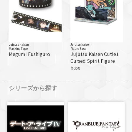
Jujutsu kaisen
Jujutsu kaisen
Masking Tape
Figure Base
Megumi Fushiguro
Jujutsu Kaisen Cutie1
Cursed Spirit Figure
base
シリーズから探す