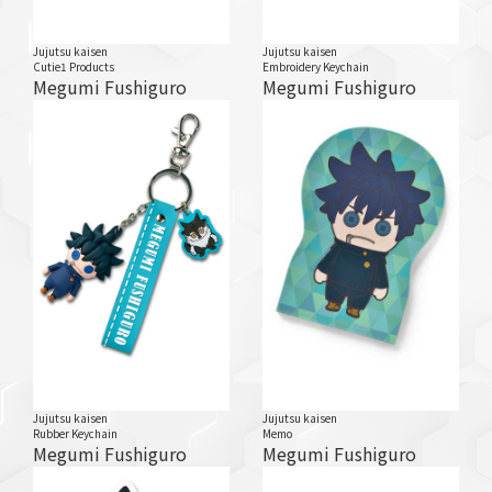
Jujutsu kaisen
Jujutsu kaisen
Cutie1 Products
Embroidery Keychain
Megumi Fushiguro
Megumi Fushiguro
Jujutsu kaisen
Jujutsu kaisen
Rubber Keychain
Memo
Megumi Fushiguro
Megumi Fushiguro