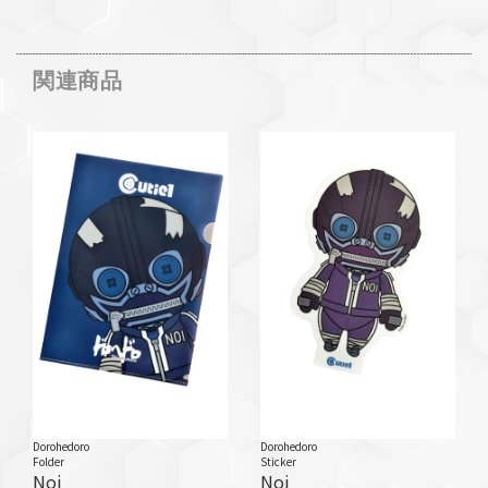
関連商品
Dorohedoro
Dorohedoro
Folder
Sticker
Noi
Noi