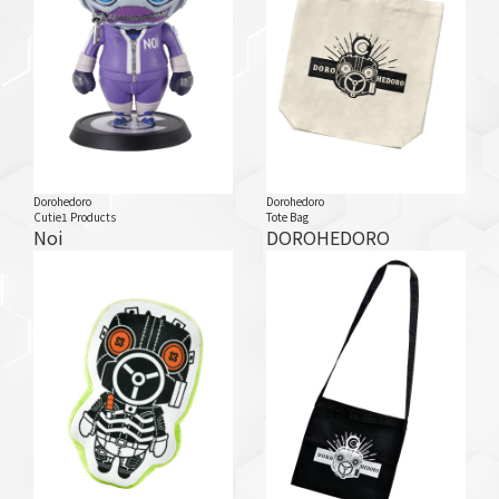
Dorohedoro
Dorohedoro
Cutie1 Products
Tote Bag
Noi
DOROHEDORO