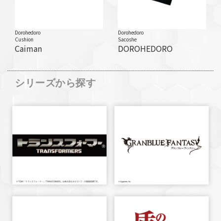
Dorohedoro
Dorohedoro
Cushion
Sacoshe
Caiman
DOROHEDORO
シリーズから探す