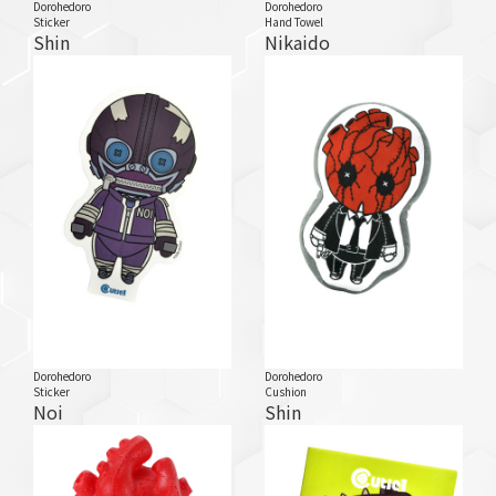
Dorohedoro
Dorohedoro
Sticker
Hand Towel
Shin
Nikaido
Dorohedoro
Dorohedoro
Sticker
Cushion
Noi
Shin