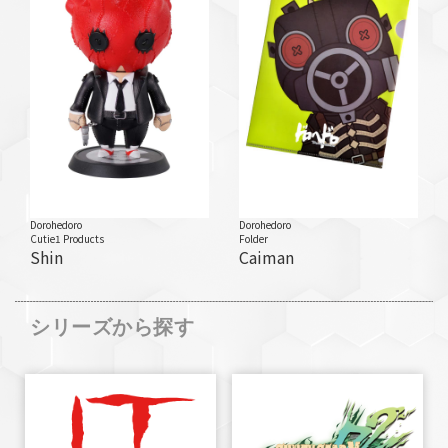
Dorohedoro
Dorohedoro
Cutie1 Products
Folder
Shin
Caiman
シリーズから探す