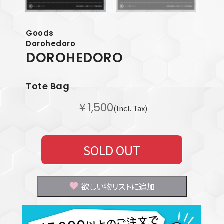
Goods
Dorohedoro
DOROHEDORO
Tote Bag
￥1,500
(Incl. Tax)
SOLD OUT
欲しい物リストに追加