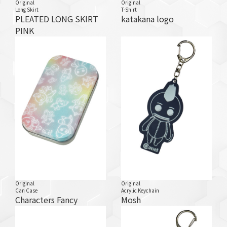
Original
Original
Long Skirt
T-Shirt
PLEATED LONG SKIRT
katakana logo
PINK
Original
Original
Can Case
Acrylic Keychain
Characters Fancy
Mosh