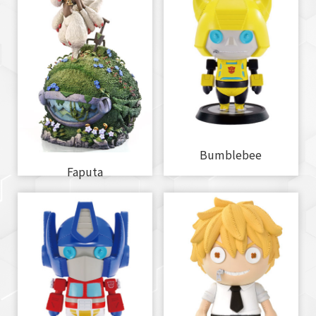
Bumblebee
Faputa