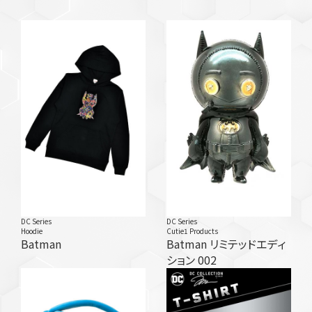
DC Series
DC Series
Hoodie
Cutie1 Products
Batman
Batman リミテッドエディ
ション 002