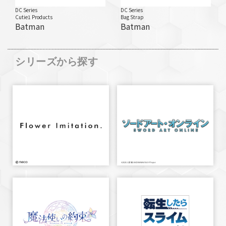
DC Series
DC Series
Cutie1 Products
Bag Strap
Batman
Batman
シリーズから探す