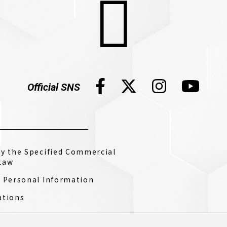
Official SNS
by the Specified Commercial
Law
f Personal Information
ations