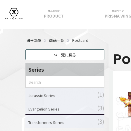
商品を探す
特設ページ
PRODUCT
PRISMA WIN
フィギュア
HOME
商品一覧
Postcard
PRIME 1 STATUE
P
↪一覧に戻る
PRISMA WING
CUTIE1
Series
PRIME COLLECTIBLE FIGURE
VIEW ALL...
アパレル
1
Jurassic Series
トップス
3
Evangelion Series
パンツ
スカート
3
Transformers Series
アウター