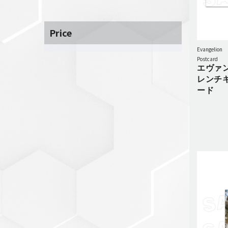
セットアップ
シューズ
Price
バッグ
Evangelion
その他
Postcard
エヴァ
VIEW ALL...
グッズ
レンチ
ード
アクリルキーホルダー
クリアファイル
ステッカー
フィギュアベース
ラバーマスコット
VIEW ALL...
スタチューはこち
ら