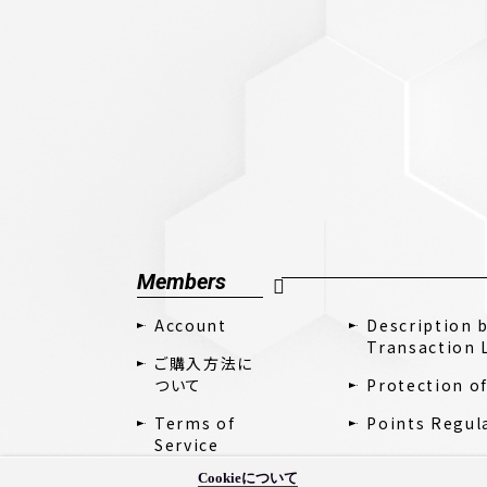
Members
Account
Description 
Transaction 
ご購入方法に
ついて
Protection o
Terms of
Points Regul
Service
Cookieについて