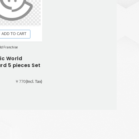
ADD TO CART
ld Franchise
ic World
rd 5 pieces Set
(Incl. Tax)
￥770