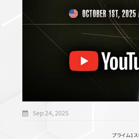
スカート
アウター
セットアップ
シューズ
バッグ
その他
VIEW ALL...
グッズ
アクリルキーホルダー
クリアファイル
ステッカー
フィギュアベース
Sep 24, 2025
ラバーマスコット
VIEW ALL...
スタチューはこち
プライム1