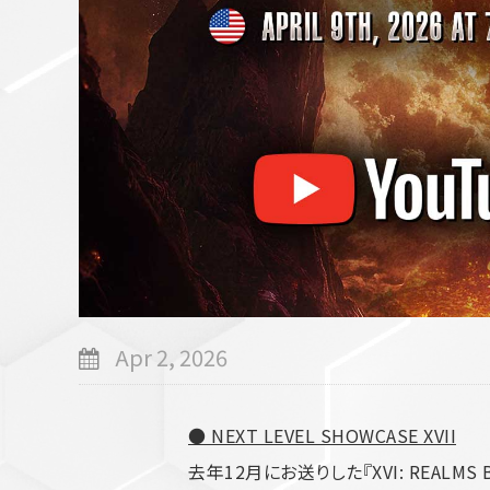
スカート
アウター
セットアップ
シューズ
バッグ
その他
VIEW ALL...
グッズ
アクリルキーホルダー
クリアファイル
ステッカー
Apr 2, 2026
フィギュアベース
ラバーマスコット
● NEXT LEVEL SHOWCASE XVII
VIEW ALL...
スタチューはこち
去年12月にお送りした『XVI: REALMS BE