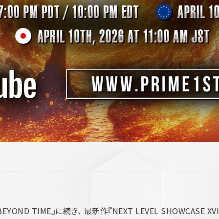
YOND TIME』に続き、 最新作『NEXT LEVEL SHOWCASE XVII: