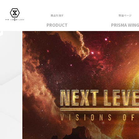
商品を探す
特設ページ
PRODUCT
PRISMA WIN
フィギュア
PRIME 1 STATUE
PRISMA WING
CUTIE1
PRIME COLLECTIBLE FIGURE
VIEW ALL...
アパレル
トップス
パンツ