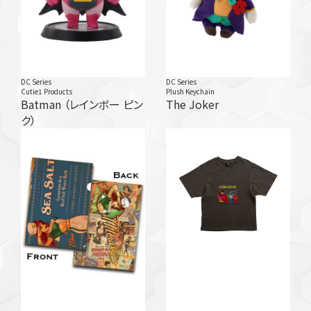
DC Series
DC Series
Cutie1 Products
Plush Keychain
Batman （レインボー ピン
The Joker
ク）