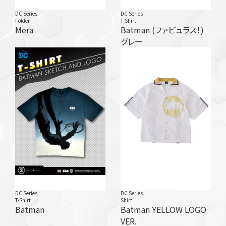
DC Series
DC Series
Folder
T-Shirt
Mera
Batman (ファビュラス！)
グレー
DC Series
DC Series
T-Shirt
Shirt
Batman
Batman YELLOW LOGO
VER.