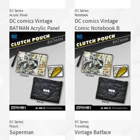
DC Series
DC Series
Acrylic Panel
Notebook
DC comics Vintage
DC comics Vintage
BATMAN Acrylic Panel
Comic Notebook B
DC Series
DC Series
Pouch
Travelbag
Superman
Vintage Batface