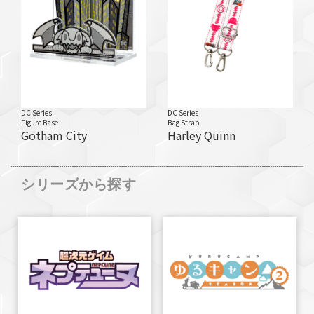
DC Series
DC Series
Figure Base
Bag Strap
Gotham City
Harley Quinn
シリーズから探す