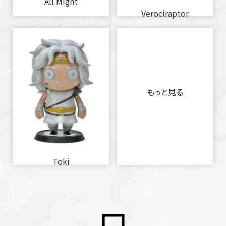
All Might
Verociraptor
もっと見る
Toki