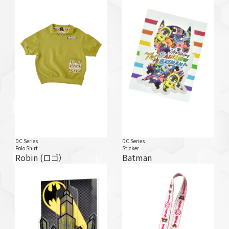
DC Series
DC Series
Polo Shirt
Sticker
Robin (ロゴ）
Batman