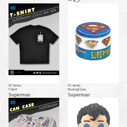
ーマン
DC Series
DC Series
T-Shirt
Masking Tape
Superman
Superman