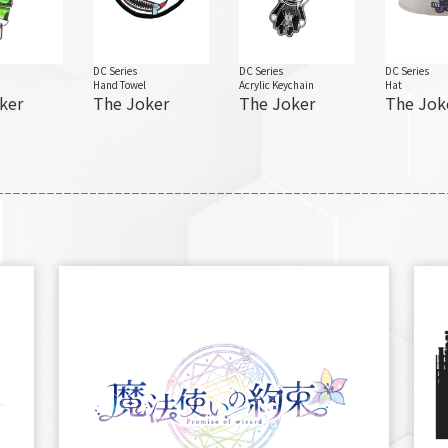
DC Series
DC Series
DC Series
Hand Towel
Acrylic Keychain
Hat
ker
The Joker
The Joker
The Jok