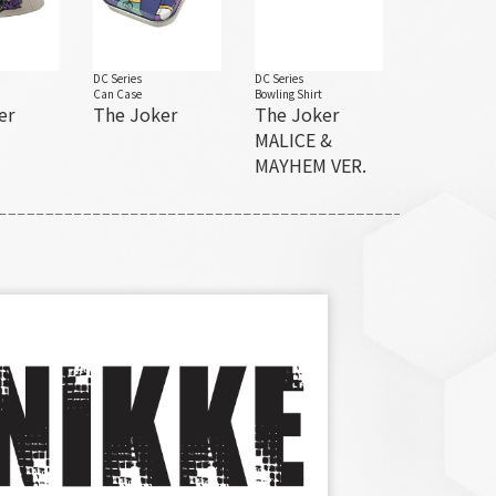
DC Series
DC Series
Can Case
Bowling Shirt
er
The Joker
The Joker
MALICE &
MAYHEM VER.