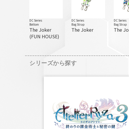
DC Series
DC Series
DC Series
Bottom
Bag Strap
Bag Strap
The Joker
The Joker
The Jo
(FUN HOUSE)
シリーズから探す