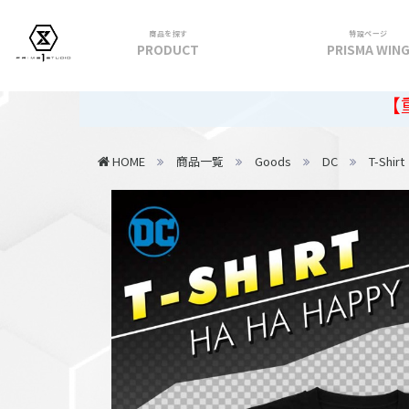
商品を探す
特設ページ
PRODUCT
PRISMA WIN
フィギュア
【重要】202
PRIME 1 STATUE
HOME
商品一覧
Goods
DC
T-Shirt
PRISMA WING
CUTIE1
PRIME COLLECTIBLE FIGURE
VIEW ALL...
アパレル
トップス
パンツ
スカート
アウター