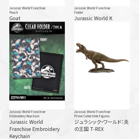
Jurassic World Franchise
Jurassic World Franchise
Pouch
Folder
Goat
Jurassic World K
Jurassic World Franchise
Jurassic World Franchise
Embroidery Keychain
Prime Collectible Figures
Jurassic World
ジュラシック・ワールド：炎
Franchise Embroidery
の王国 T-REX
Keychain