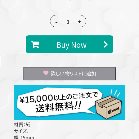
-
+
Buy Now
欲しい物リストに追加
材質：紙
サイズ：
幅: 15mm