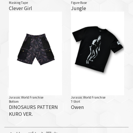
Masking Tape
Figure Base
Clever Girl
Jungle
Jurassic World Franchise
Jurassic World Franchise
Bottom
T-Shirt
DINOSAURS PATTERN
Owen
KURO VER.