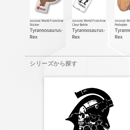
Jurassic World Franchise
Jurassic World Franchise
Jurassic Wo
Sticker
Clear Bottle
Potholder
Tyrannosaurus-
Tyrannosaurus-
Tyrann
Rex
Rex
Rex
シリーズから探す