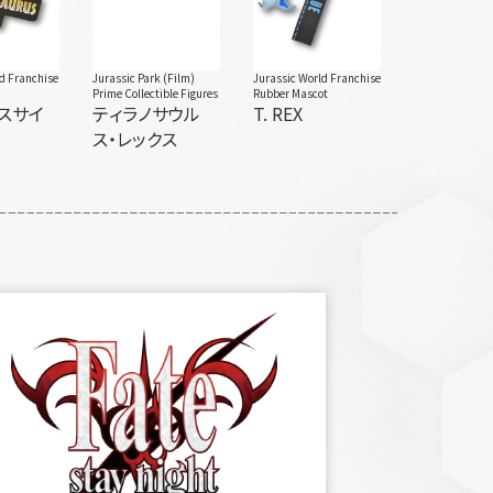
ld Franchise
Jurassic Park (Film)
Jurassic World Franchise
Prime Collectible Figures
Rubber Mascot
クスサイ
ティラノサウル
T. REX
ス・レックス