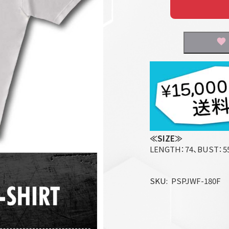
≪SIZE≫
LENGTH：74、BUST：55
SKU
PSPJWF-180F