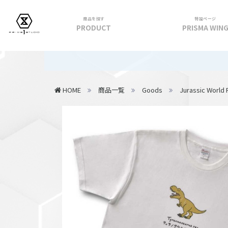
商品を探す
特設ページ
PRODUCT
PRISMA WIN
フィギュア
【重要】2
PRIME 1 STATUE
HOME
商品一覧
Goods
Jurassic World 
PRISMA WING
CUTIE1
PRIME COLLECTIBLE FIGURE
VIEW ALL...
アパレル
トップス
パンツ
スカート
アウター