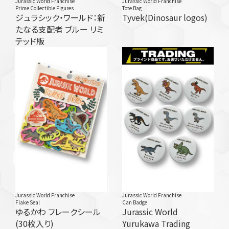
Jurassic World Franchise
Jurassic World Franchise
Prime Collectible Figures
Tote Bag
ジュラシック・ワールド：新
Tyvek(Dinosaur logos)
たなる支配者 ブルー リミ
テッド版
Jurassic World Franchise
Jurassic World Franchise
Flake Seal
Can Badge
ゆるかわ フレークシール
Jurassic World
(30枚入り)
Yurukawa Trading