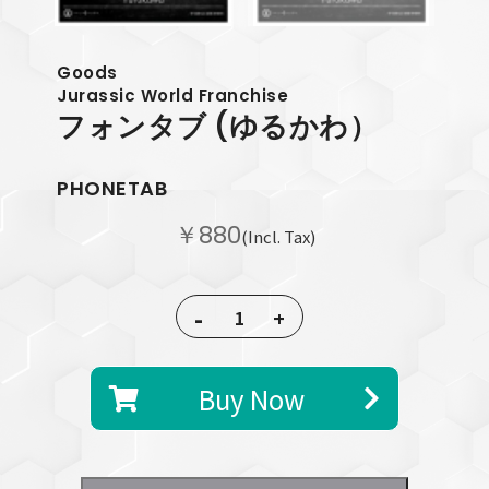
Goods
Jurassic World Franchise
フォンタブ (ゆるかわ）
PHONETAB
￥880
(Incl. Tax)
-
+
Buy Now