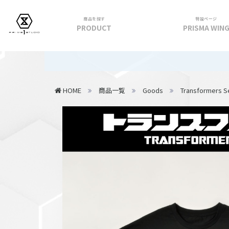
商品を探す
特設ページ
PRODUCT
PRISMA WIN
フィギュア
【重要】2
PRIME 1 STATUE
HOME
商品一覧
Goods
Transformers S
PRISMA WING
CUTIE1
PRIME COLLECTIBLE FIGURE
VIEW ALL...
アパレル
トップス
パンツ
スカート
アウター