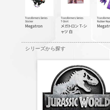
Transformers Series
Transformers Series
Transformer
Sticker
T-Shirt
Rubber Key
Megatron
メガトロン T-シ
Megatr
ャツ 白
シリーズから探す