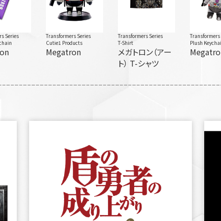
s Series
Transformers Series
Transformers Series
Transformers 
chain
Cutie1 Products
T-Shirt
Plush Keycha
on
Megatron
メガトロン（アー
Megatro
ト） T-シャツ