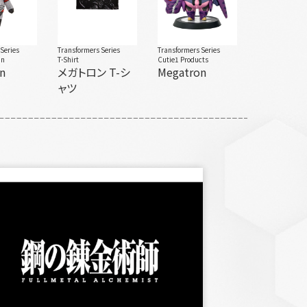
Series
Transformers Series
Transformers Series
in
T-Shirt
Cutie1 Products
n
メガトロン T-シ
Megatron
ャツ