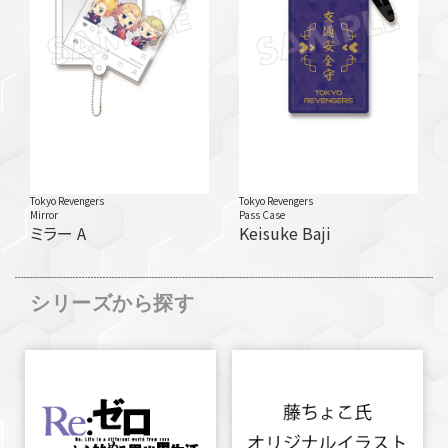
Tokyo Revengers
Tokyo Revengers
Mirror
Pass Case
ミラー A
Keisuke Baji
シリーズから探す