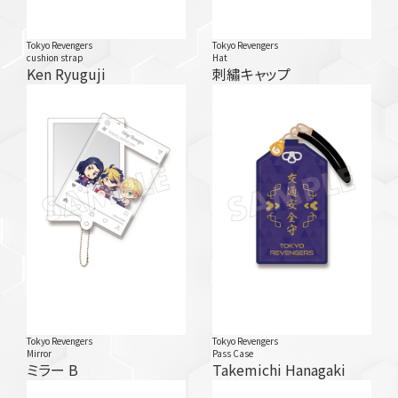
Tokyo Revengers
Tokyo Revengers
cushion strap
Hat
Ken Ryuguji
刺繡キャップ
Tokyo Revengers
Tokyo Revengers
Mirror
Pass Case
ミラー B
Takemichi Hanagaki