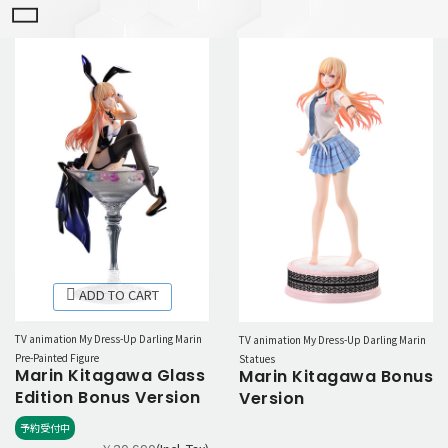
ADD TO CART
TV animation My Dress-Up Darling Marin
TV animation My Dress-Up Darling Marin
Pre-Painted Figure
Statues
Marin Kitagawa Glass
Marin Kitagawa Bonus
Edition Bonus Version
Version
予約受付中