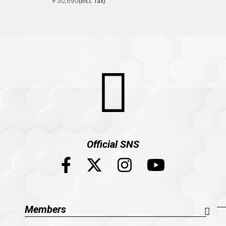
(Incl. Tax)
￥30,690
Official SNS
Members