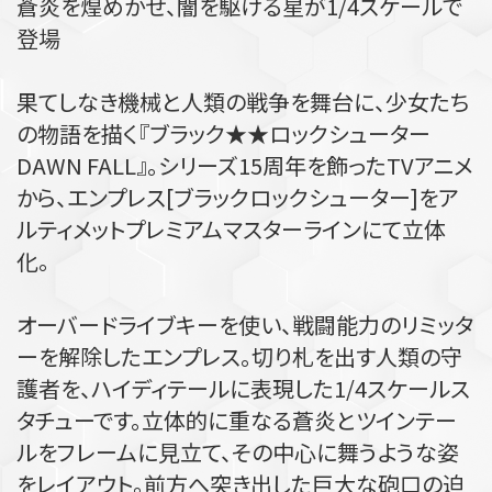
蒼炎を煌めかせ、闇を駆ける星が1/4スケールで
登場
果てしなき機械と人類の戦争を舞台に、少女たち
の物語を描く『ブラック★★ロックシューター
DAWN FALL』。シリーズ15周年を飾ったTVアニメ
から、エンプレス[ブラックロックシューター]をア
ルティメットプレミアムマスターラインにて立体
化。
オーバードライブキーを使い、戦闘能力のリミッタ
ーを解除したエンプレス。切り札を出す人類の守
護者を、ハイディテールに表現した1/4スケールス
タチューです。立体的に重なる蒼炎とツインテー
ルをフレームに見立て、その中心に舞うような姿
をレイアウト。前方へ突き出した巨大な砲口の迫