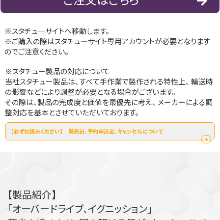
※スタチュ―サイトへ移動します。
※ご購入の際はスタチュ―サイト専用アカウントが必要となります
のでご注意ください。
※スタチュー製品の対応について
当社スタチュー製品は、すべて手作業で製作される特性上、 輸送時
の影響などにより調整が必要となる場合がございます。
その際は、製品の完成度と価値を最優先に考え、 メーカーによる調
整対応を基本とさせていただいております。
【必ずお読みください】 発売日、予約申込金、キャンセルについて
+
発売予定：2027年7月～2027年10月頃
※販売予定数に達し次第予約受付を終了します。
※生産状況により発売日が遅れる場合がございます。
【製品紹介】
ご了承頂きますようお願い申し上げます。
「オーバードライブ、イグニッション」