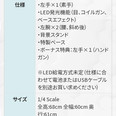
仕様
・左手×1（素手）
・LED発光機能（目、コイルガン、
ベースエフェクト）
・左腕×2（腰、斜め後）
・背景スタンド
・特製ベース
・ボーナス特典：左手×１（ハンド
ガン）
※LED給電方式未定（仕様に合
わせて電池またはUSBケーブル
を別途お買い求めください）
サイズ
1/4 Scale
全高:68cm 全幅:60cm 奥
行:61cm