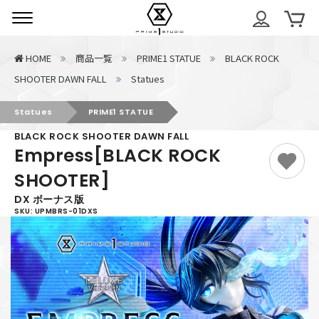
期間中の出荷・サポートに関するご案内
HOME
商品一覧
PRIME1 STATUE
BLACK ROCK
SHOOTER DAWN FALL
Statues
Statues
PRIME1 STATUE
BLACK ROCK SHOOTER DAWN FALL
Empress[BLACK ROCK
SHOOTER]
DX ボーナス版
SKU: UPMBRS-01DXS