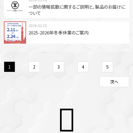
一部の情報拡散に関するご説明と、製品のお届けに
ついて
2026.02.10
2025-2026年冬季休業のご案内
1
2
3
4
5
...
次へ
23